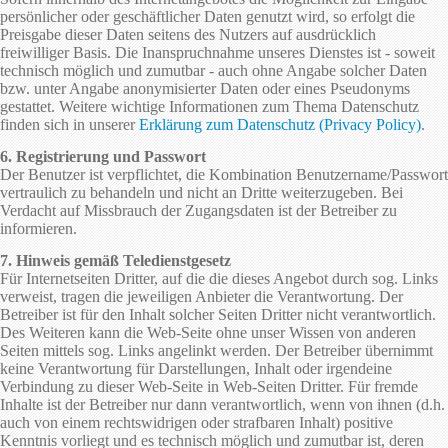
persönlicher oder geschäftlicher Daten genutzt wird, so erfolgt die
Preisgabe dieser Daten seitens des Nutzers auf ausdrücklich
freiwilliger Basis. Die Inanspruchnahme unseres Dienstes ist - soweit
technisch möglich und zumutbar - auch ohne Angabe solcher Daten
bzw. unter Angabe anonymisierter Daten oder eines Pseudonyms
gestattet. Weitere wichtige Informationen zum Thema Datenschutz
finden sich in unserer
Erklärung zum Datenschutz (Privacy Policy)
.
6. Registrierung und Passwort
Der Benutzer ist verpflichtet, die Kombination Benutzername/Passwort
vertraulich zu behandeln und nicht an Dritte weiterzugeben. Bei
Verdacht auf Missbrauch der Zugangsdaten ist der Betreiber zu
informieren.
7. Hinweis gemäß Teledienstgesetz
Für Internetseiten Dritter, auf die die dieses Angebot durch sog. Links
verweist, tragen die jeweiligen Anbieter die Verantwortung. Der
Betreiber ist für den Inhalt solcher Seiten Dritter nicht verantwortlich.
Des Weiteren kann die Web-Seite ohne unser Wissen von anderen
Seiten mittels sog. Links angelinkt werden. Der Betreiber übernimmt
keine Verantwortung für Darstellungen, Inhalt oder irgendeine
Verbindung zu dieser Web-Seite in Web-Seiten Dritter. Für fremde
Inhalte ist der Betreiber nur dann verantwortlich, wenn von ihnen (d.h.
auch von einem rechtswidrigen oder strafbaren Inhalt) positive
Kenntnis vorliegt und es technisch möglich und zumutbar ist, deren