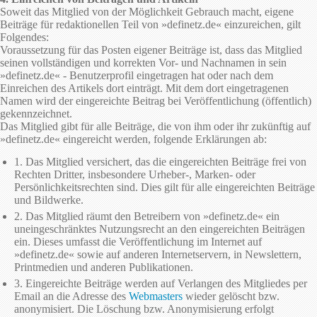
Soweit das Mitglied von der Möglichkeit Gebrauch macht, eigene
Beiträge für redaktionellen Teil von »definetz.de« einzureichen, gilt
Folgendes:
Voraussetzung für das Posten eigener Beiträge ist, dass das Mitglied
seinen vollständigen und korrekten Vor- und Nachnamen in sein
»definetz.de« - Benutzerprofil eingetragen hat oder nach dem
Einreichen des Artikels dort einträgt. Mit dem dort eingetragenen
Namen wird der eingereichte Beitrag bei Veröffentlichung (öffentlich)
gekennzeichnet.
Das Mitglied gibt für alle Beiträge, die von ihm oder ihr zukünftig auf
»definetz.de« eingereicht werden, folgende Erklärungen ab:
1. Das Mitglied versichert, das die eingereichten Beiträge frei von
Rechten Dritter, insbesondere Urheber-, Marken- oder
Persönlichkeitsrechten sind. Dies gilt für alle eingereichten Beiträge
und Bildwerke.
2. Das Mitglied räumt den Betreibern von »definetz.de« ein
uneingeschränktes Nutzungsrecht an den eingereichten Beiträgen
ein. Dieses umfasst die Veröffentlichung im Internet auf
»definetz.de« sowie auf anderen Internetservern, in Newslettern,
Printmedien und anderen Publikationen.
3. Eingereichte Beiträge werden auf Verlangen des Mitgliedes per
Email an die Adresse des
Webmasters
wieder gelöscht bzw.
anonymisiert. Die Löschung bzw. Anonymisierung erfolgt