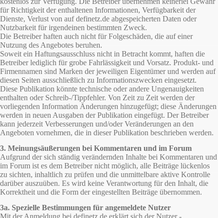
kostenlos zur Verfügung. Die Betreiber übernehmen keinerlei Gewähr
für Richtigkeit der enthaltenen Informationen, Verfügbarkeit der
Dienste, Verlust von auf definetz.de abgespeicherten Daten oder
Nutzbarkeit für irgendeinen bestimmten Zweck.
Die Betreiber haften auch nicht für Folgeschäden, die auf einer
Nutzung des Angebotes beruhen.
Soweit ein Haftungsausschluss nicht in Betracht kommt, haften die
Betreiber lediglich für grobe Fahrlässigkeit und Vorsatz. Produkt- und
Firmennamen sind Marken der jeweiligen Eigentümer und werden auf
diesen Seiten ausschließlich zu Informationszwecken eingesetzt.
Diese Publikation könnte technische oder andere Ungenauigkeiten
enthalten oder Schreib-/Tippfehler. Von Zeit zu Zeit werden der
vorliegenden Information Änderungen hinzugefügt; diese Änderungen
werden in neuen Ausgaben der Publikation eingefügt. Der Betreiber
kann jederzeit Verbesserungen und/oder Veränderungen an den
Angeboten vornehmen, die in dieser Publikation beschrieben werden.
3. Meinungsäußerungen bei Kommentaren und im Forum
Aufgrund der sich ständig verändernden Inhalte bei Kommentaren und
im Forum ist es dem Betreiber nicht möglich, alle Beiträge lückenlos
zu sichten, inhaltlich zu prüfen und die unmittelbare aktive Kontrolle
darüber auszuüben. Es wird keine Verantwortung für den Inhalt, die
Korrektheit und die Form der eingestellten Beiträge übernommen.
3a. Spezielle Bestimmungen für angemeldete Nutzer
Mit der Anmeldung bei definetz.de erklärt sich der Nutzer -