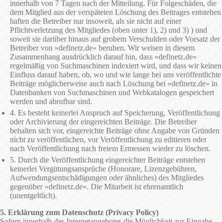
innerhalb von 7 Tagen nach der Mitteilung. Für Folgeschäden, die
dem Mitglied aus der verspäteten Löschung des Beitrages entstehen
haften die Betreiber nur insoweit, als sie nicht auf einer
Pflichtverletzung des Mitgliedes (oben unter 1), 2) und 3) ) und
soweit sie darüber hinaus auf grobem Verschulden oder Vorsatz der
Betreiber von »definetz.de« beruhen. Wir weisen in diesem
Zusammenhang ausdrücklich darauf hin, dass »definetz.de«
regelmäßig von Suchmaschinen indexiert wird, und dass wir keinen
Einfluss darauf haben, ob, wo und wie lange bei uns veröffentlichte
Beiträge möglicherweise auch nach Löschung bei »definetz.de« in
Datenbanken von Suchmaschinen und Webkatalogen gespeichert
werden und abrufbar sind.
4. Es besteht keinerlei Anspruch auf Speicherung, Veröffentlichung
oder Archivierung der eingereichten Beiträge. Die Betreiber
behalten sich vor, eingereichte Beiträge ohne Angabe von Gründen
nicht zu veröffentlichen, vor Veröffentlichung zu editieren oder
nach Veröffentlichung nach freiem Ermessen wieder zu löschen.
5. Durch die Veröffentlichung eingereichter Beiträge entstehen
keinerlei Vergütungsansprüche (Honorare, Lizenzgebühren,
Aufwendungsentschädigungen oder ähnliches) des Mitgliedes
gegenüber »definetz.de«. Die Mitarbeit ist ehrenamtlich
(unentgeltlich).
5. Erklärung zum Datenschutz (Privacy Policy)
Sofern innerhalb des Internetangebotes die Möglichkeit zur Eingabe